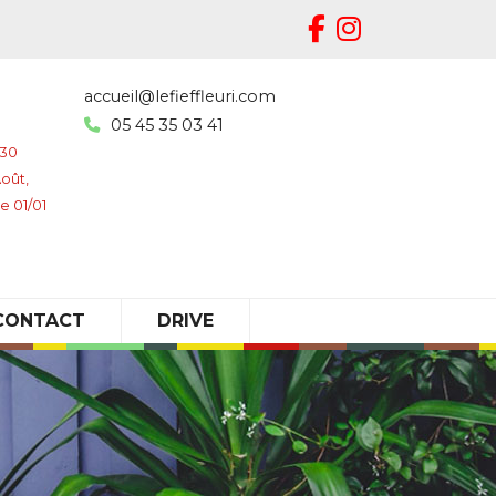
accueil@lefieffleuri.com
05 45 35 03 41
h30
Août,
e 01/01
CONTACT
DRIVE