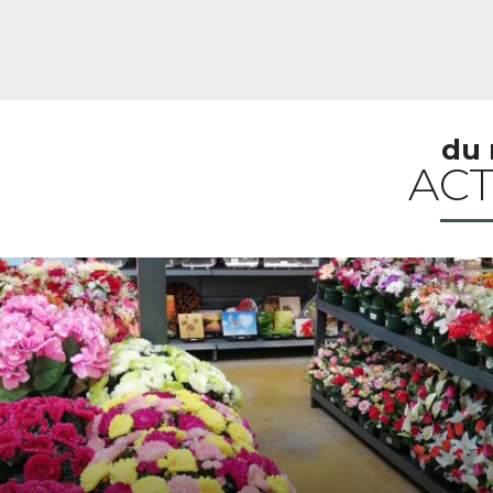
du 
ACT