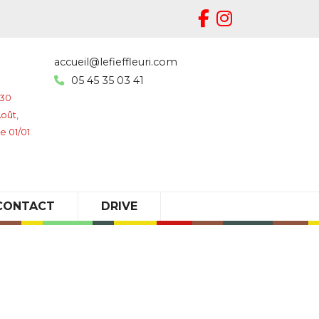
accueil@lefieffleuri.com
05 45 35 03 41
h30
Août,
e 01/01
CONTACT
DRIVE