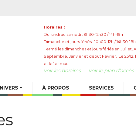
Horaires :
Du lundi au samedi : 9h30-12h30 / 14h-19h
Dimanche et jours fériés : 10h00-12h / 14h30-18
Fermé les dimanches et jours fériés en Juillet, 
Septembre, Janvier et début Février. Le 25/12, l
et le 1er mai.
voir les horaires
–
voir le plan d’accès
NIVERS
À PROPOS
SERVICES
es